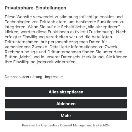
unberührt.
Anfrage per E-Mail, Telefon oder Telefax
Wenn Sie uns per E-Mail, Telefon oder Telefax
kontaktieren, wird Ihre Anfrage inklusive aller daraus
hervorgehenden personenbezogenen Daten (Name,
Anfrage) zum Zwecke der Bearbeitung Ihres
Anliegens bei uns gespeichert und verarbeitet.
Diese Daten geben wir nicht ohne Ihre Einwilligung
weiter.
Die Verarbeitung dieser Daten erfolgt auf Grundlage
von Art. 6 Abs. 1 lit. b DSGVO, sofern Ihre Anfrage
mit der Erfüllung eines Vertrags zusammenhängt
oder zur Durchführung vorvertraglicher Maßnahmen
erforderlich ist. In allen übrigen Fällen beruht die