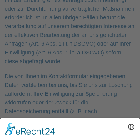
mit der Erfüllung eines Vertrags zusammenhängt
oder zur Durchführung vorvertraglicher Maßnahmen
erforderlich ist. In allen übrigen Fällen beruht die
Verarbeitung auf unserem berechtigten Interesse an
der effektiven Bearbeitung der an uns gerichteten
Anfragen (Art. 6 Abs. 1 lit. f DSGVO) oder auf Ihrer
Einwilligung (Art. 6 Abs. 1 lit. a DSGVO) sofern
diese abgefragt wurde.
Die von Ihnen im Kontaktformular eingegebenen
Daten verbleiben bei uns, bis Sie uns zur Löschung
auffordern, Ihre Einwilligung zur Speicherung
widerrufen oder der Zweck für die
Datenspeicherung entfällt (z. B. nach
abgeschlossener Bearbeitung Ihrer Anfrage).
Zwingende gesetzliche Bestimmungen –
insbesondere Aufbewahrungsfristen – bleiben